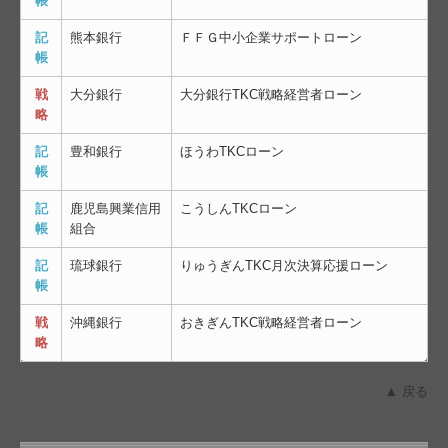
帳
記
熊本銀行
ＦＦＧ中小企業サポートローン
帳
戦
大分銀行
大分銀行TKC戦略経営者ローン
略
記
豊和銀行
ほうわTKCローン
帳
記
鹿児島興業信用
こうしんTKCローン
帳
組合
記
琉球銀行
りゅうぎんTKC月次決算応援ローン
帳
戦
沖縄銀行
おきぎん
TKC戦略経営者ローン
略
▲ 戻る