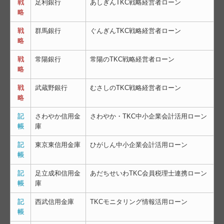
戦
足利銀行
あしぎんTKC戦略経営者ローン
略
戦
群馬銀行
ぐんぎんTKC戦略経営者ローン
略
戦
常陽銀行
常陽のTKC戦略経営者ローン
略
戦
武蔵野銀行
むさしのTKC戦略経営者ローン
略
記
さわやか信用金
さわやか・TKC中小企業会計活用ローン
帳
庫
記
東京東信用金庫
ひがしん中小企業会計活用ローン
帳
記
足立成和信用金
あだちせいわTKC会員税理士連携ローン
帳
庫
記
西武信用金庫
TKCモニタリング情報活用ローン
帳