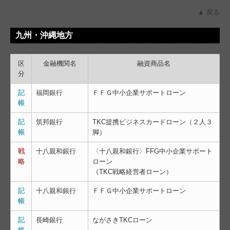
▲ 戻る
九州・沖縄地方
区
金融機関名
融資商品名
分
記
福岡銀行
ＦＦＧ中小企業サポートローン
帳
記
筑邦銀行
TKC提携ビジネスカードローン（２人３
帳
脚）
戦
十八親和銀行
〈十八親和銀行〉FFG中小企業サポート
略
ローン
（TKC戦略経営者ローン）
記
十八親和銀行
ＦＦＧ中小企業サポートローン
帳
記
長崎銀行
ながさきTKCローン