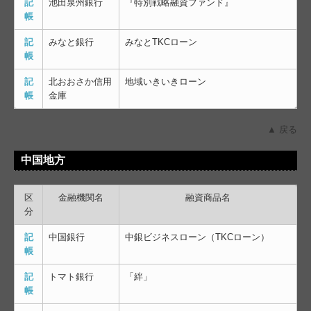
記
池田泉州銀行
『特別戦略融資ファンド』
帳
記
みなと銀行
みなとTKCローン
帳
記
北おおさか信用
地域いきいきローン
帳
金庫
▲ 戻る
中国地方
区
金融機関名
融資商品名
分
記
中国銀行
中銀ビジネスローン（TKCローン）
帳
記
トマト銀行
「絆」
帳