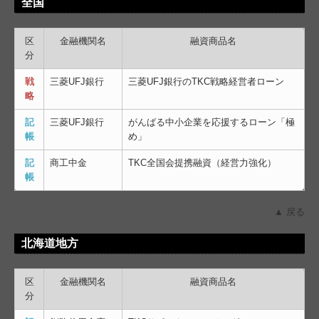
全国
区
金融機関名
融資商品名
分
戦
三菱UFJ銀行
三菱UFJ銀行のTKC戦略経営者ローン
略
記
三菱UFJ銀行
がんばる中小企業を応援するローン「極
帳
め」
記
商工中金
TKC全国会提携融資（経営力強化）
帳
▲ 戻る
北海道地方
区
金融機関名
融資商品名
分