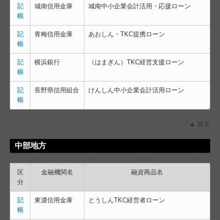
記
城南信用金庫
城南中小企業会計活用・応援ローン
帳
記
青梅信用金庫
あおしん・TKC提携ローン
帳
記
横浜銀行
（はまぎん）TKC経営支援ローン
帳
記
長野県信用組合
けんしん中小企業会計活用ローン
帳
▲ 戻る
中部地方
区
金融機関名
融資商品名
分
記
東濃信用金庫
とうしんTKC経営者ローン
帳