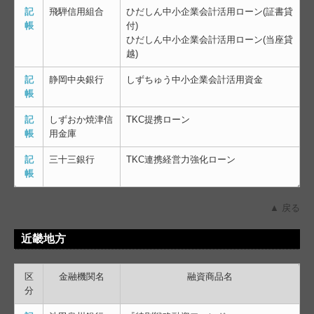
記
飛騨信用組合
ひだしん中小企業会計活用ローン(証書貸
帳
付)
ひだしん中小企業会計活用ローン(当座貸
越)
記
静岡中央銀行
しずちゅう中小企業会計活用資金
帳
記
しずおか焼津信
TKC提携ローン
帳
用金庫
記
三十三銀行
TKC連携経営力強化ローン
帳
▲ 戻る
近畿地方
区
金融機関名
融資商品名
分