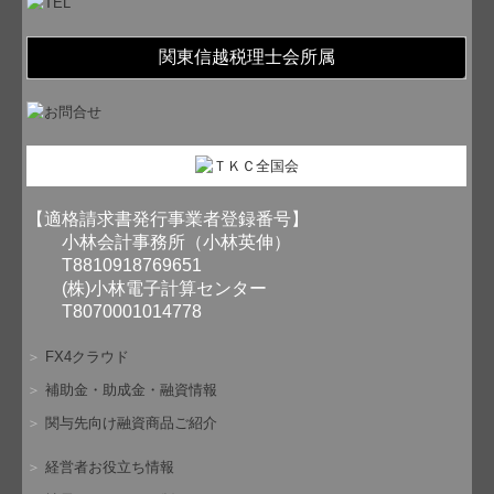
関東信越税理士会所属
【適格請求書発行事業者登録番号】
小林会計事務所（小林英伸）
T8810918769651
(株)小林電子計算センター
T8070001014778
＞
FX4クラウド
＞
補助金・助成金・融資情報
＞
関与先向け融資商品ご紹介
＞
経営者お役立ち情報