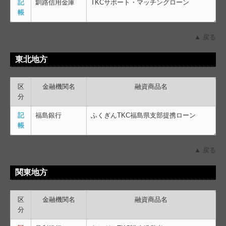
記
釧路信用金庫
TKCサポート・マッチングローン
帳
▲ 戻る
東北地方
区
金融機関名
融資商品名
分
記
福島銀行
ふくぎんTKC福島県支部提携ローン
帳
▲ 戻る
関東地方
区
金融機関名
融資商品名
分