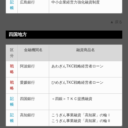
記
広島銀行
中小企業経営力強化融資制度
帳
▲ 戻る
四国地方
区
金融機関名
融資商品名
分
戦
阿波銀行
あわぎんTKC戦略経営者ローン
略
戦
愛媛銀行
ひめぎんTKC戦略経営者ローン
略
記
四国銀行
＜四銀＞ＴＫＣ提携融資
帳
記
高知銀行
こうぎん事業融資「高知家」の輪Ⅰ
帳
こうぎん事業融資「高知家」の輪Ⅱ