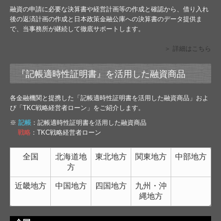
融資の申請に必要な決算書や経営計画等の作成と確認から、借り入れ
後の返済計画の作成と日本政策金融公庫への決算書のデータ提供ま
で、当事務所が継続して徹底サポートします。
＞ 詳細はこちら
『記帳適時性証明書』を活用した融資商品
各金融機関と提携した「記帳適時性証明書を活用した融資商品」およ
び「TKC戦略経営者ローン」をご紹介します。
※
記帳
：記帳適時性証明書を活用した融資商品
戦略
：TKC戦略経営者ローン
全国
北海道地
東北地方
関東地方
中部地方
方
近畿地方
中国地方
四国地方
九州・沖
縄地方