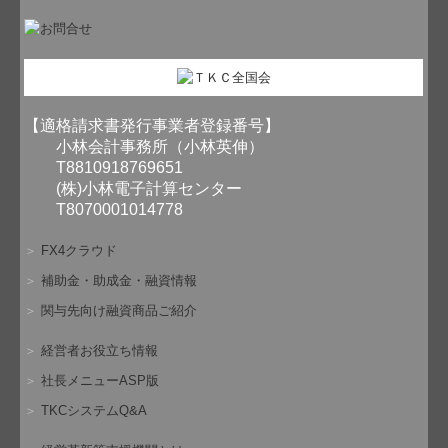
【適格請求書発行事業者登録番号】
小林会計事務所（小林英伸）
T8810918769651
(株)小林電子計算センター
T8070001014778
＞
FX4クラウド
＞
補助金・助成金・融資情報
＞
関与先向け融資商品ご紹介
＞
経営者お役立ち情報
＞
社長メニューASP版
＞
TKCシステムQ&A